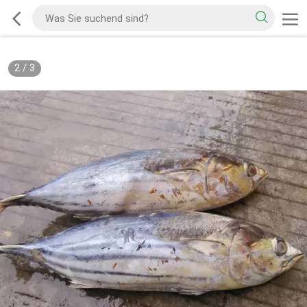
2
/
3