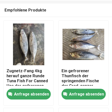
Empfohlene Produkte
Zugnetz-Fang 4kg
Ein gefrorener
herauf ganze Runde
Thunfisch der
Zu Hause
Tuna Fish For Canned
springenden Fische
Use der gefrorenen
der Grad-ganzer
springenden Fische
Runden-3.4kg IQF
Anfrage absenden
Anfrage absenden
Produkte
Videos