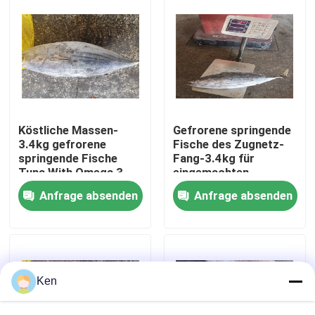
Über uns
Werksbesichtigung
Qualitätskontrolle
Köstliche Massen-
Gefrorene springende
3.4kg gefrorene
Fische des Zugnetz-
springende Fische
Fang-3.4kg für
Tuna With Omega 3
eingemachten
Kontakt
Gebrauch
Anfrage absenden
Anfrage absenden
Neuigkeiten
Fälle
Ken
Angebot anfordern